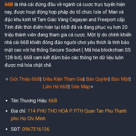
66B
là nhà cái đứng đầu về ngành cá cược trực tuyến hiện
nay, được hoạt động hợp pháp do tổ chức Isle of Man và
đặc khu kinh tế Tam Giác Vàng Cagayan and Freeport cấp.
Tính đến thời điểm hiện tại 66B đã và đang phục vụ hơn 20
triệu thành viên đang tham gia cá cược. Một lý do chính khiến
nhà cái 66B khiến đông đảo người chơi yêu thích là tính bảo
mật cao với hệ thống Secure Socket ( Mã hóa blockchian SS
128-bit), 66B cam kết đảm bảo các thông tin dữ liệu luôn
được mã hóa chặt chẽ.
⭐️
Giới Thiệu 66B
|
Điều Kiện Tham Gia
|
Bản Quyền
|
Bảo Mật
|
Liên Hệ 66B
|
Site Map
⭐️
Tên Thương Hiệu:
66B
Địa chỉ:
114 PHU THO HOA P. PTH Quan Tan Phu Thanh
pho Ho Chi Minh
SĐT:
0967316136