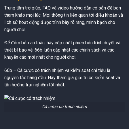
Trung tâm trợ giúp, FAQ và video hướng dẫn có sẵn để bạn
tham khảo mọi lúc. Mọi thông tin liên quan tới điều khoản và
lịch sử hoạt động được trình bày rõ ràng, minh bạch cho
người chơi.
Để đảm bảo an toàn, hãy cập nhật phiên bản trình duyệt và
thiết bị bảo vệ. 66b luôn cập nhật các chính sách và các
khuyến cáo mới nhất cho người chơi.
66b – Cá cược có trách nhiệm và kiểm soát chi tiêu là
nguyên tắc hàng đầu. Hãy tham gia giải trí có kiểm soát và
tận hưởng trải nghiệm tốt nhất.
Cá cược có trách nhiệm