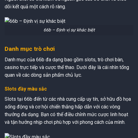
dõi kết quả một cách rõ ràng.
66b – Định vị sự khác biệt
Danh mục trò chơi
Danh mục của 66b đa dạng bao gồm slots, trò chơi bàn,
casino trực tiếp và cược thể thao. Dưới đây là cái nhìn tổng
quan về các dòng sản phẩm chủ lực.
Slots đầy màu sắc
Slots tại 66b đến từ các nhà cung cấp uy tín, sở hữu đồ họa
sống động và cơ hội chiến thắng hấp dẫn với các vòng
thưởng đa dạng. Bạn có thể điều chỉnh mức cược linh hoạt
và tận hưởng nhịp chơi phù hợp với phong cách của mình.