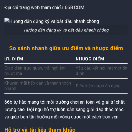
Địa chỉ trang web tham chiếu: 66B.COM
Hướng dẫn đăng ký và bắt đầu nhanh chóng
So sánh nhanh giữa ưu điểm và nhược điểm
ƯU ĐIỂM
NHƯỢC ĐIỂM
Giao diện trực quan, trải nghiệm
Yêu cầu kết nối Internet ổn
mượt mà
định
Khuyến mãi hấp dẫn và thanh toán
Điều kiện cược áp dụng
nhanh
66b tự hào mang tới môi trường chơi an toàn và giải trí chất
lượng cao. Đội ngũ hỗ trợ luôn sẵn sàng giải đáp thắc mắc
và giúp bạn tận hưởng mỗi vòng cược một cách trọn vẹn.
Hỗ trợ và tài liệu tham khảo