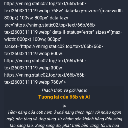
https://vnimg.static02.top/text/66b/66b-
text2603311119.webp 768w" data-lazy-sizes="(max-width:
800px) 100vw, 800px" data-lazy-
src="https://vnimg.static02.top/text/66b/66b-
text2603311119.webp" data-ll-status="error" sizes="(max-
width: 800px) 100vw, 800px"
srcset="https://vnimg.static02.top/text/66b/66b-
text2603311119.webp 800w,
https://vnimg.static02.top/text/66b/66b-
text2603311119.webp 300w,
https://vnimg.static02.top/text/66b/66b-
text2603311119.webp 768w">
Thách thức và giới hạn\n
Tương lai của 66b và AI
\n
Tiềm năng của 66b nằm ở khả năng thích nghi với nhiều ngôn
ngữ, nền tảng và ứng dụng, từ chăm sóc khách hàng đến sáng
tác sáng tạo. Song song đó, phát triển bền vững, tối ưu hóa