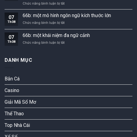
66B:
Chức năng bình luận bị tắt
lớn
khám
Khai
66
phá
phóng
66b: một mô hình ngôn ngữ kích thước lớn
tỉ
07
sức
tham
Th08
66b:
Chức năng bình luận bị tắt
mạnh
số
một
của
và
mô
66b: một khái niệm đa ngữ cảnh
mô
ảnh
07
hình
hình
hưởng
Th08
66b:
Chức năng bình luận bị tắt
ngôn
ngôn
của
một
ngữ
ngữ
nó
khái
kích
66
niệm
thước
DANH MỤC
tỷ
đa
lớn
tham
ngữ
số
cảnh
Bắn Cá
Casino
Giải Mã Sổ Mơ
Thể Thao
Top Nhà Cái
Xổ Số