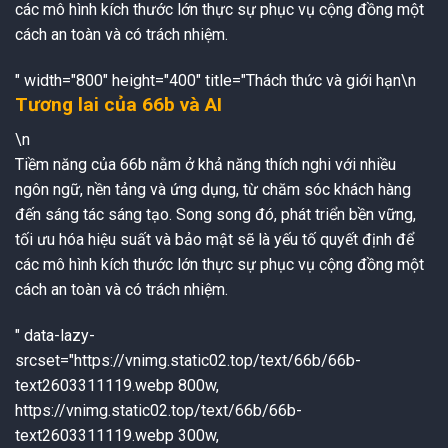
các mô hình kích thước lớn thực sự phục vụ cộng đồng một
cách an toàn và có trách nhiệm.
" width="800" height="400" title="Thách thức và giới hạn\n
Tương lai của 66b và AI
\n
Tiềm năng của 66b nằm ở khả năng thích nghi với nhiều
ngôn ngữ, nền tảng và ứng dụng, từ chăm sóc khách hàng
đến sáng tác sáng tạo. Song song đó, phát triển bền vững,
tối ưu hóa hiệu suất và bảo mật sẽ là yếu tố quyết định để
các mô hình kích thước lớn thực sự phục vụ cộng đồng một
cách an toàn và có trách nhiệm.
" data-lazy-
srcset="https://vnimg.static02.top/text/66b/66b-
text2603311119.webp 800w,
https://vnimg.static02.top/text/66b/66b-
text2603311119.webp 300w,