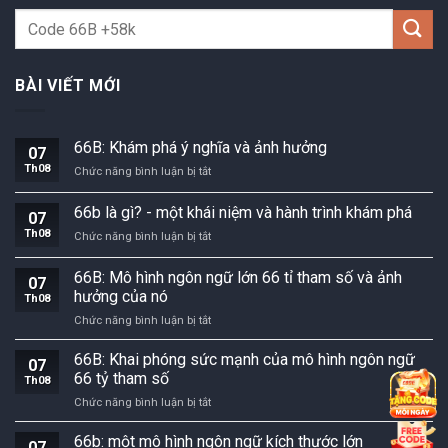
BÀI VIẾT MỚI
66B: Khám phá ý nghĩa và ảnh hưởng
07
Th08
66B:
Chức năng bình luận bị tắt
Khám
phá
66b là gì? - một khái niệm và hành trình khám phá
07
ý
Th08
66b
Chức năng bình luận bị tắt
nghĩa
là
và
gì?
ảnh
66B: Mô hình ngôn ngữ lớn 66 tỉ tham số và ảnh
07
-
hưởng
hưởng của nó
Th08
một
66B:
Chức năng bình luận bị tắt
khái
Mô
niệm
hình
và
66B: Khai phóng sức mạnh của mô hình ngôn ngữ
07
ngôn
hành
66 tỷ tham số
Th08
ngữ
trình
66B:
Chức năng bình luận bị tắt
lớn
khám
Khai
66
phá
phóng
66b: một mô hình ngôn ngữ kích thước lớn
tỉ
07