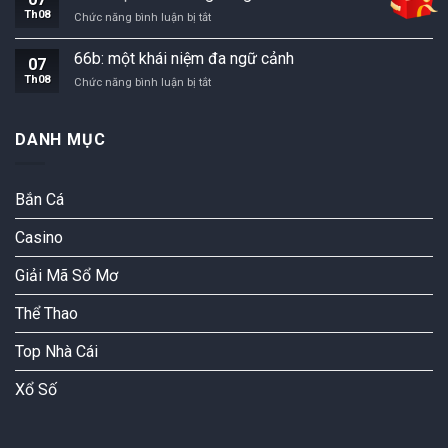
sức
tham
Th08
66b:
Chức năng bình luận bị tắt
mạnh
số
một
của
và
mô
66b: một khái niệm đa ngữ cảnh
mô
ảnh
07
hình
hình
hưởng
Th08
66b:
Chức năng bình luận bị tắt
ngôn
ngôn
của
một
ngữ
ngữ
nó
khái
kích
66
niệm
thước
DANH MỤC
tỷ
đa
lớn
tham
ngữ
số
cảnh
Bắn Cá
Casino
Giải Mã Sổ Mơ
Thể Thao
Top Nhà Cái
Xổ Số