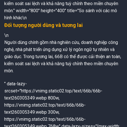
kiểm soát sai lệch và khả năng tuỳ chỉnh theo miền chuyên
môn.
" width="800" height="400" title="So sánh với các mô
hình khác\n
Đối tượng người dùng và tương lai
\n
Người dùng chính gồm nhà nghiên cứu, doanh nghiệp công
nghệ, nhà phát triển ứng dụng xử lý ngôn ngữ tự nhiên và
giáo dục. Trong tương lai, 66B có thể được cải thiện an toàn,
kiểm soát sai lệch và khả năng tuỳ chỉnh theo miền chuyên
môn.
" data-lazy-
srcset="https://vnimg.static02.top/text/66b/66b-
text260305349.webp 800w,
https://vnimg.static02.top/text/66b/66b-
text260305349.webp 300w,
https://vnimg.static02.top/text/66b/66b-
text260305349.webp 768w" data-lazy-sizes="(max-width: