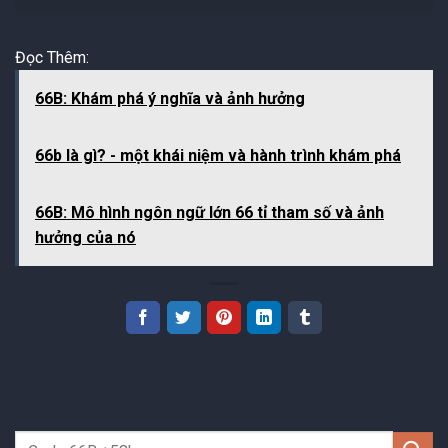
Đọc Thêm:
66B: Khám phá ý nghĩa và ảnh hưởng
66b là gì? - một khái niệm và hành trình khám phá
66B: Mô hình ngôn ngữ lớn 66 tỉ tham số và ảnh
hưởng của nó