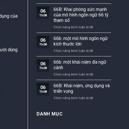
Mô
và
hình
hành
66B: Khai phóng sức mạnh
06
ngôn
trình
của mô hình ngôn ngữ 66 tỷ
 dụng của
Th08
ngữ
khám
tham số
lớn
phá
66B:
Chức năng bình luận bị tắt
66
Khai
tỉ
phóng
tham
66b: một mô hình ngôn ngữ
06
sức
số
kích thước lớn
Th08
mạnh
và
gười dùng
66b:
Chức năng bình luận bị tắt
của
ảnh
một
mô
hưởng
mô
66b: một khái niệm đa ngữ
hình
của
06
hình
ngôn
nó
cảnh
Th08
ngôn
ngữ
66b:
Chức năng bình luận bị tắt
ngữ
66
một
kích
tỷ
khái
66B: Khái niệm, ứng dụng và
thước
tham
06
niệm
lớn
triển vọng
số
Th08
đa
66B:
Chức năng bình luận bị tắt
ngữ
Khái
cảnh
niệm,
ứng
DANH MỤC
dụng
và
triển