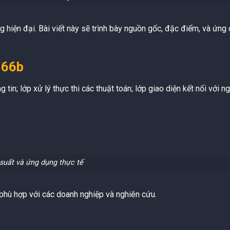
g hiện đại. Bài viết này sẽ trình bày nguồn gốc, đặc điểm, và ứng
 66b
tin; lớp xử lý thực thi các thuật toán; lớp giao diện kết nối với n
suất và ứng dụng thực tế
 phù hợp với các doanh nghiệp và nghiên cứu.