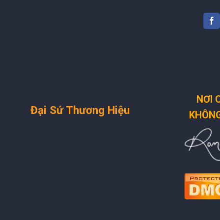
NƠI 
Đại Sứ Thương Hiệu
KHÔNG