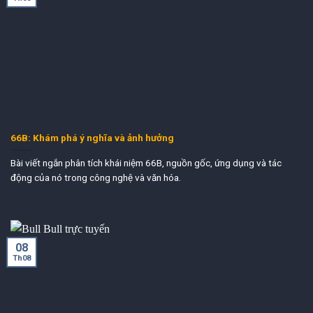
66B: Khám phá ý nghĩa và ảnh hưởng
Bài viết ngắn phân tích khái niệm 66B, nguồn gốc, ứng dụng và tác
động của nó trong công nghệ và văn hóa.
08
Th08