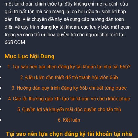
một tài khoản chính thức tại đây không chỉ mở ra cánh cửa
giải trí bất tận mà còn mang lại cơ hội đầu tư sinh lời hấp
dẫn. Bài viết chuyên đề này sẽ cung cấp hướng dẫn toàn
diện về quy trình
dang ky
tài khoản, các lưu ý bảo mật quan
trọng và cách tối ưu hóa quyền lợi cho người chơi mới tại
66B.COM.
Mục Lục Nội Dung
1. Tại sao nên lựa chọn đăng ký tài khoản tại nhà cái 66b?
2. Điều kiện cần thiết để trở thành hội viên 66b
3. Hướng dẫn quy trình đăng ký 66b chi tiết từng bước
4. Các lỗi thường gặp khi tạo tài khoản và cách khắc phục
5. Quyền lợi và khuyến mãi độc quyền cho tân thủ
6. Kết luận
Tại sao nên lựa chọn đăng ký tài khoản tại nhà