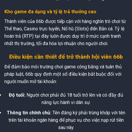
Kho game đa dạng và tỷ lệ trả thưởng cao
Thành viên của 66b được tiếp cận với hàng nghìn trò chơi từ
Thể thao, Casino trực tuyến, Nổ hũ (Slots) đến Bắn cá. Tỷ lệ
hoàn trả (RTP) tại đây luôn được duy trì ở mức cạnh tranh
nhất thị trường, tối đa hóa lợi nhuận cho người chơi.
Điều kiện cần thiết để trở thành hội viên 66b
Để đảm bảo môi trường chơi game công bằng và tuân thủ
pháp luật, 66b quy định một số điều kiện bắt buộc đối với
người muốn mở tài khoản:
Độ tuổi:
Người chơi phải đủ 18 tuổi trở lên và có đầy đủ
năng lực hành vi dân sự.
Thông tin chính chủ:
Tên đăng ký phải trùng khớp với tên
trên tài khoản ngân hàng để phục vụ cho việc nạp rút tiền
sau này.