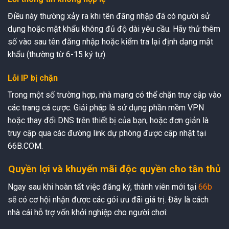
Điều này thường xảy ra khi tên đăng nhập đã có người sử
dụng hoặc mật khẩu không đủ độ dài yêu cầu. Hãy thử thêm
số vào sau tên đăng nhập hoặc kiểm tra lại định dạng mật
khẩu (thường từ 6-15 ký tự).
Lỗi IP bị chặn
Trong một số trường hợp, nhà mạng có thể chặn truy cập vào
các trang cá cược. Giải pháp là sử dụng phần mềm VPN
hoặc thay đổi DNS trên thiết bị của bạn, hoặc đơn giản là
truy cập qua các đường link dự phòng được cập nhật tại
66B.COM.
Quyền lợi và khuyến mãi độc quyền cho tân thủ
Ngay sau khi hoàn tất việc đăng ký, thành viên mới tại
66b
sẽ có cơ hội nhận được các gói ưu đãi giá trị. Đây là cách
nhà cái hỗ trợ vốn khởi nghiệp cho người chơi: