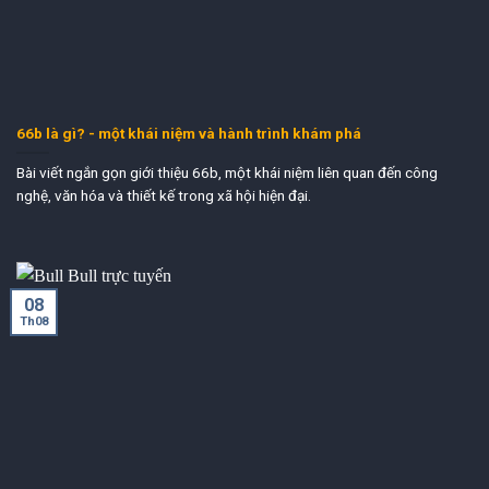
66b là gì? - một khái niệm và hành trình khám phá
Bài viết ngắn gọn giới thiệu 66b, một khái niệm liên quan đến công
nghệ, văn hóa và thiết kế trong xã hội hiện đại.
08
Th08