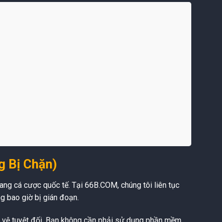
g Bị Chặn)
ang cá cược quốc tế. Tại 66B.COM, chúng tôi liên tục
 bao giờ bị gián đoạn.
vệ tuyệt đối. Bạn không cần phải sử dụng phần mềm