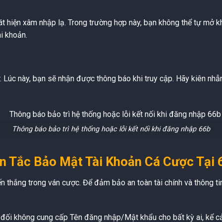
t hiện xâm nhập lạ. Trong trường hợp này, bạn không thể tự mở k
i khoản.
r. Lúc này, bạn sẽ nhận được thông báo khi truy cập. Hãy kiên nh
Thông báo bảo trì hệ thống hoặc lỗi kết nối khi đăng nhập 66b
n Tắc Bảo Mật Tài Khoản Cá Cược Tạ
n thắng trong ván cược. Để đảm bảo an toàn tài chính và thông ti
đối không cung cấp Tên đăng nhập/Mật khẩu cho bất kỳ ai, kể cả 