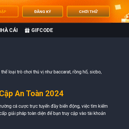
HẬP
ĐĂNG KÝ
CHƠI THỬ
NHÀ CÁI
GIFCODE
hể loại trò chơi thú vị như baccarat, rồng hổ, sicbo,
 Cập An Toàn 2024
trường cá cược trực tuyến đầy biến động, việc tìm kiếm
cấp giải pháp toàn diện để bạn truy cập vào tài khoản