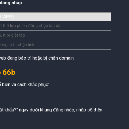
dang nhap
:
E APP)
 thể lưu phiên đăng nhập lâu dài.
ít bị giật lag.
ông lo bị chặn link.
web đang bảo trì hoặc bị chặn domain.
p 66b
ổ biến và cách khắc phục:
 mật khẩu?" ngay dưới khung đăng nhập, nhập số điện