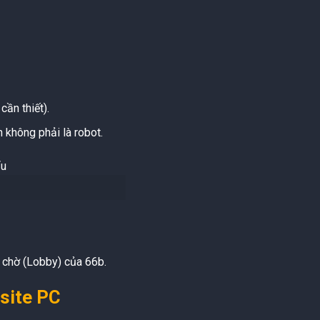
ần thiết).
 không phải là robot.
h chờ (Lobby) của 66b.
site PC