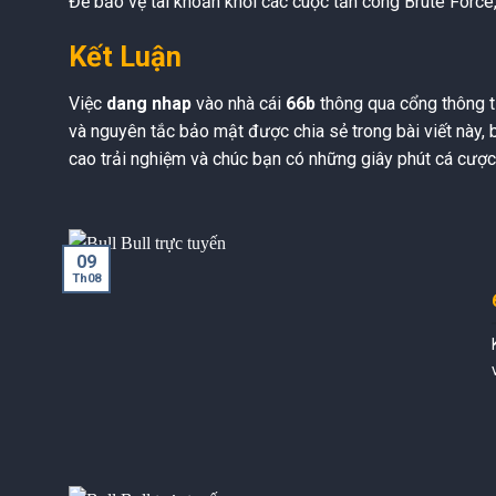
Để bảo vệ tài khoản khỏi các cuộc tấn công Brute Force
Kết Luận
Việc
dang nhap
vào nhà cái
66b
thông qua cổng thông t
và nguyên tắc bảo mật được chia sẻ trong bài viết này
cao trải nghiệm và chúc bạn có những giây phút cá cược
09
Th08