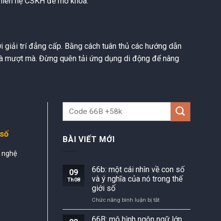
n liên hệ CSKH để mở khóa.
 giải trí đẳng cấp. Bằng cách tuân thủ các hướng dẫn
 và mượt mà. Đừng quên tải ứng dụng di động để nâng
 số
BÀI VIẾT MỚI
 nghệ
66b: một cái nhìn về con số
09
và ý nghĩa của nó trong thế
Th08
giới số
66b:
Chức năng bình luận bị tắt
một
cái
66B: mô hình ngôn ngữ lớn