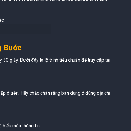
g Bước
30 giây. Dưới đây là lộ trình tiêu chuẩn để truy cập tài
 cấp ở trên. Hãy chắc chắn rằng bạn đang ở đúng địa chỉ
 biểu mẫu thông tin.