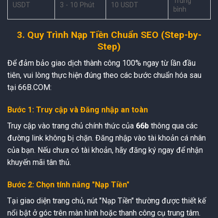
Trung
USDT
3 - 10 Phút
10 USDT
bình
3. Quy Trình Nạp Tiền Chuẩn SEO (Step-by-
Step)
Để đảm bảo giao dịch thành công 100% ngay từ lần đầu
tiên, vui lòng thực hiện đúng theo các bước chuẩn hóa sau
tại 66B.COM:
Bước 1: Truy cập và Đăng nhập an toàn
Truy cập vào trang chủ chính thức của
66b
thông qua các
đường link không bị chặn. Đăng nhập vào tài khoản cá nhân
của bạn. Nếu chưa có tài khoản, hãy đăng ký ngay để nhận
khuyến mãi tân thủ.
Bước 2: Chọn tính năng "Nạp Tiền"
Tại giao diện trang chủ, nút "Nạp Tiền" thường được thiết kế
nổi bật ở góc trên màn hình hoặc thanh công cụ trung tâm.