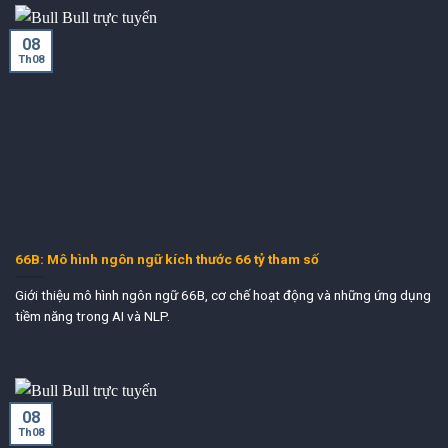
08
Th08
66B: Mô hình ngôn ngữ kích thước 66 tỷ tham số
Giới thiệu mô hình ngôn ngữ 66B, cơ chế hoạt động và những ứng dụng
tiềm năng trong AI và NLP.
08
Th08