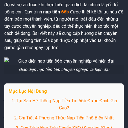
độ và sự an toàn khi thực hiện giao dịch tài chính là yếu tố
sống còn. Quy trình
nạp tiền
66b
được thiết kế tối ưu hóa để
đảm bảo mọi thành viên, từ người mới bắt đầu đến những
tay cược chuyên nghiệp, đều có thể thực hiện thao tác một
cách dễ dàng. Bài viết này sẽ cung cấp hướng dẫn chuyên
sâu, giúp dòng tiền của bạn được cập nhật vào tài khoản
game gần như ngay lập tức.
Giao diện nạp tiền 66b chuyên nghiệp và hiện đại
Mục Lục Nội Dung
1. Tại Sao Hệ Thống Nạp Tiền Tại 66b Được Đánh Giá
Cao?
2. Chi Tiết 4 Phương Thức Nạp Tiền Phổ Biến Nhất
3. Quy Trình Nạp Tiền Chuẩn SEO (Step-by-Step)