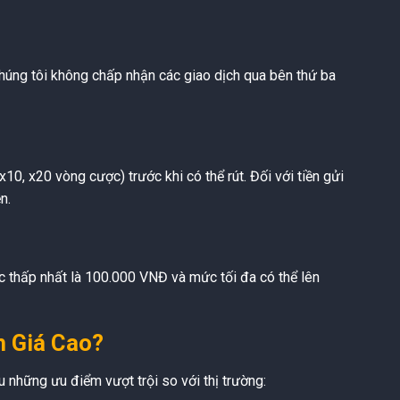
Chúng tôi không chấp nhận các giao dịch qua bên thứ ba
10, x20 vòng cược) trước khi có thể rút. Đối với tiền gửi
n.
c thấp nhất là 100.000 VNĐ và mức tối đa có thể lên
h Giá Cao?
 những ưu điểm vượt trội so với thị trường: