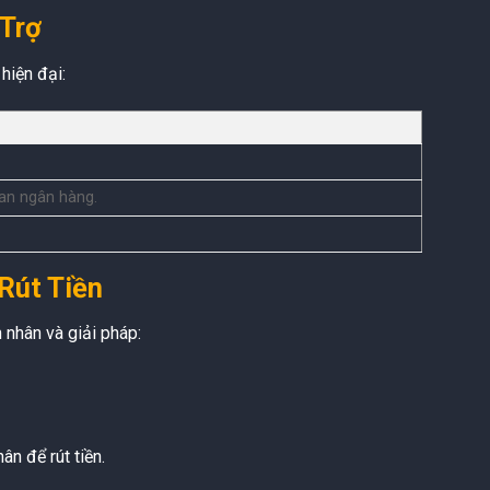
Trợ
hiện đại:
ian ngân hàng.
Rút Tiền
n nhân và giải pháp:
n để rút tiền.