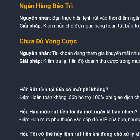
Ngân Hàng Bảo Trì
Nguyên nhân:
Bạn thực hiện lệnh rút vào thời điểm ngân
Giải pháp:
Kiên nhẫn chờ đợi ngân hàng hoàn tất bảo trì
Chưa Đủ Vòng Cược
Nguyên nhân:
Tài khoản đang tham gia khuyến mãi như
Giải pháp:
Kiểm tra lại tiến độ doanh thu cược trong mụ
Hỏi: Rút tiền tại 66b có mất phí không?
Đáp: Hoàn toàn không. 66b hỗ trợ 100% phí giao dịch ch
Hỏi: Hạn mức rút tiền tối đa một ngày là bao nhiêu?
Đáp: Hạn mức phụ thuộc vào cấp độ VIP của bạn, nhưng 
Hỏi: Tôi có thể hủy lệnh rút tiền khi đang chờ xử lý 