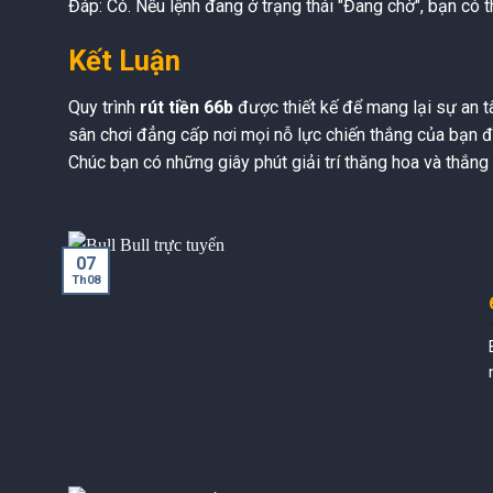
Đáp: Có. Nếu lệnh đang ở trạng thái "Đang chờ", bạn có t
Kết Luận
Quy trình
rút tiền 66b
được thiết kế để mang lại sự an t
sân chơi đẳng cấp nơi mọi nỗ lực chiến thắng của bạn 
Chúc bạn có những giây phút giải trí thăng hoa và thắng
07
Th08