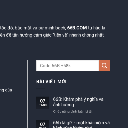
ề tốc độ, bảo mật và sự minh bạch,
66B.COM
tự hào là
n để tận hưởng cảm giác "tiền về" nhanh chóng nhất.
BÀI VIẾT MỚI
ộng của
66B: Khám phá ý nghĩa và
07
ảnh hưởng
Th08
66B:
Chức năng bình luận bị tắt
Khám
phá
66b là gì? - một khái niệm và
07
ý