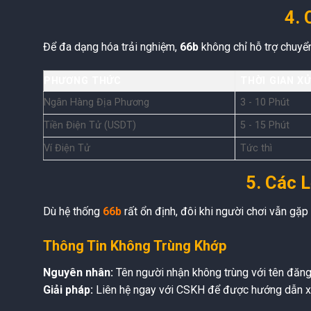
4.
Để đa dạng hóa trải nghiệm,
66b
không chỉ hỗ trợ chuyể
PHƯƠNG THỨC
THỜI GIAN XỬ
Ngân Hàng Địa Phương
3 - 10 Phút
Tiền Điện Tử (USDT)
5 - 15 Phút
Ví Điện Tử
Tức thì
5. Các 
Dù hệ thống
66b
rất ổn định, đôi khi người chơi vẫn gặp 
Thông Tin Không Trùng Khớp
Nguyên nhân:
Tên người nhận không trùng với tên đăng 
Giải pháp:
Liên hệ ngay với CSKH để được hướng dẫn xác 