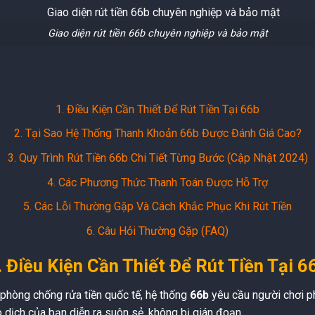
Giao diện rút tiền 66b chuyên nghiệp và bảo mật
1. Điều Kiện Cần Thiết Để Rút Tiền Tại 66b
2. Tại Sao Hệ Thống Thanh Khoản 66b Được Đánh Giá Cao?
3. Quy Trình Rút Tiền 66b Chi Tiết Từng Bước (Cập Nhật 2024)
4. Các Phương Thức Thanh Toán Được Hỗ Trợ
5. Các Lỗi Thường Gặp Và Cách Khắc Phục Khi Rút Tiền
6. Câu Hỏi Thường Gặp (FAQ)
. Điều Kiện Cần Thiết Để Rút Tiền Tại 6
phòng chống rửa tiền quốc tế, hệ thống
66b
yêu cầu người chơi ph
o dịch của bạn diễn ra suôn sẻ, không bị gián đoạn.