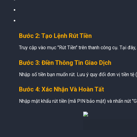
Bước 2: Tạo Lệnh Rút Tiền
Truy cập vào mục "Rút Tiền" trên thanh công cụ. Tại đây,
Bước 3: Điền Thông Tin Giao Dịch
Nhập số tiền bạn muốn rút. Lưu ý quy đổi đơn vị tiền tệ
Bước 4: Xác Nhận Và Hoàn Tất
Nhập mật khẩu rút tiền (mã PIN bảo mật) và nhấn nút "G