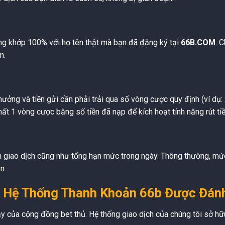
ùng khớp 100% với họ tên thật mà bạn đã đăng ký tại
66B.COM
. 
n.
ưởng và tiền gửi cần phải trải qua số vòng cược quy định (ví dụ: x
t 1 vòng cược bằng số tiền đã nạp để kích hoạt tính năng rút tiề
lần giao dịch cũng như tổng hạn mức trong ngày. Thông thường, mứ
n.
o Hệ Thống Thanh Khoản 66b Được Đán
ậy của cộng đồng bet thủ. Hệ thống giao dịch của chúng tôi sở hữu