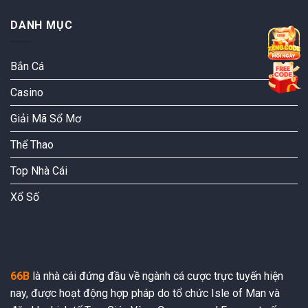
ngữ
nó
khái
kích
66
niệm
thước
DANH MỤC
tỷ
đa
lớn
tham
ngữ
số
cảnh
Bắn Cá
Casino
Giải Mã Sổ Mơ
Thể Thao
Top Nhà Cái
Xổ Số
66B
là nhà cái đứng đầu về ngành cá cược trực tuyến hiện
nay, được hoạt động hợp pháp do tổ chức Isle of Man và