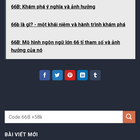
66B: Khám phá ý nghĩa và ảnh hưởng
66b là gì? - một khái niệm và hành trình khám phá
66B: Mô hình ngôn ngữ lớn 66 tỉ tham số và ảnh
hưởng của nó
BÀI VIẾT MỚI