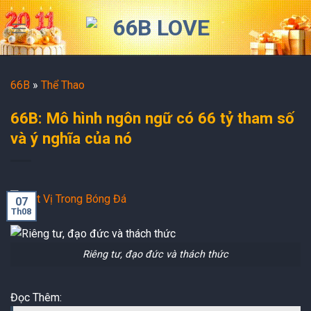
Skip
to
content
66B
»
Thể Thao
66B: Mô hình ngôn ngữ có 66 tỷ tham số
và ý nghĩa của nó
07
Th08
Riêng tư, đạo đức và thách thức
Đọc Thêm: