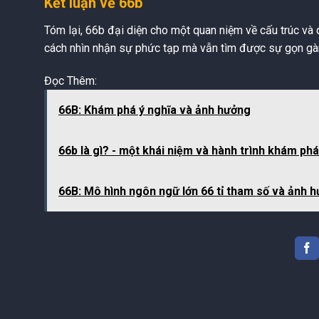
Kết luận về 66b
Tóm lại, 66b đại diện cho một quan niệm về cấu trúc và 
cách nhìn nhận sự phức tạp mà vẫn tìm được sự gọn gàn
Đọc Thêm:
66B: Khám phá ý nghĩa và ảnh hưởng
66b là gì? - một khái niệm và hành trình khám phá
66B: Mô hình ngôn ngữ lớn 66 tỉ tham số và ảnh 