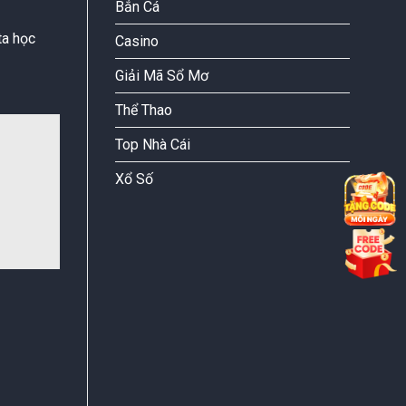
Bắn Cá
ta học
Casino
Giải Mã Sổ Mơ
Thể Thao
Top Nhà Cái
Xổ Số