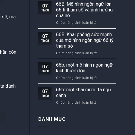
gì?
66B: Mô hình ngôn ngữ lớn
hưởng
07
-
66 tỉ tham số và ảnh hưởng
Th08
một
của nó
n số, mà
khái
66B:
Chức năng bình luận bị tắt
niệm
Mô
và
hình
hành
66B: Khai phóng sức mạnh
07
ngôn
trình
của mô hình ngôn ngữ 66 tỷ
Th08
ngữ
khám
tham số
lớn
phá
phần còn
66B:
Chức năng bình luận bị tắt
66
Khai
tỉ
phóng
tham
66b: một mô hình ngôn ngữ
07
sức
số
kích thước lớn
Th08
mạnh
và
66b:
Chức năng bình luận bị tắt
của
ảnh
một
mô
hưởng
 ta đánh
mô
66b: một khái niệm đa ngữ
hình
của
07
hình
ngôn
nó
cảnh
Th08
ngôn
ngữ
66b:
Chức năng bình luận bị tắt
ngữ
66
một
kích
tỷ
khái
thước
tham
niệm
DANH MỤC
lớn
số
đa
ngữ
cảnh