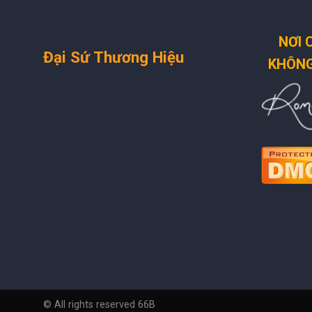
NƠI 
Đại Sứ Thương Hiệu
KHÔNG
© All rights reserved 66B