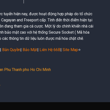
ực tuyến hiện nay, được hoạt động hợp pháp do tổ chức
 Cagayan and Freeport cấp. Tính đến thời điểm hiện tại
ên đang tham gia cá cược. Một lý do chính khiến nhà cái
tính bảo mật cao với hệ thống Secure Socket ( Mã hóa
các thông tin dữ liệu luôn được mã hóa chặt chẽ.
a
|
Bản Quyền
|
Bảo Mật
|
Liên Hệ 66B
|
Site Map
⭐️
n Phu Thanh pho Ho Chi Minh
/