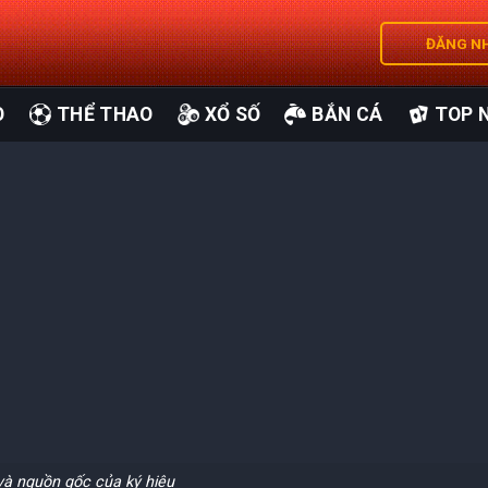
ĐĂNG N
O
THỂ THAO
XỔ SỐ
BẮN CÁ
TOP 
và nguồn gốc của ký hiệu