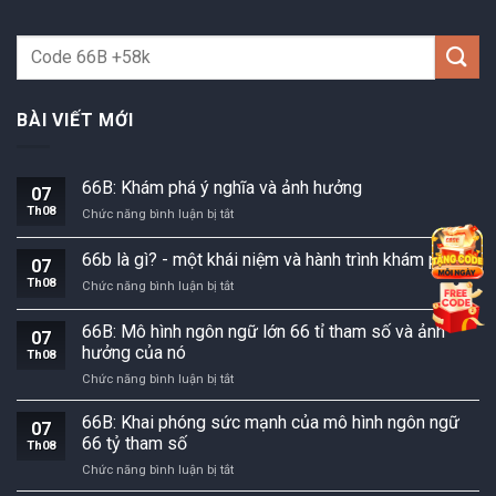
BÀI VIẾT MỚI
66B: Khám phá ý nghĩa và ảnh hưởng
07
Th08
66B:
Chức năng bình luận bị tắt
Khám
phá
66b là gì? - một khái niệm và hành trình khám phá
07
ý
Th08
66b
Chức năng bình luận bị tắt
nghĩa
là
và
gì?
ảnh
66B: Mô hình ngôn ngữ lớn 66 tỉ tham số và ảnh
07
-
hưởng
hưởng của nó
Th08
một
66B:
Chức năng bình luận bị tắt
khái
Mô
niệm
hình
và
66B: Khai phóng sức mạnh của mô hình ngôn ngữ
07
ngôn
hành
66 tỷ tham số
Th08
ngữ
trình
66B:
Chức năng bình luận bị tắt
lớn
khám
Khai
66
phá