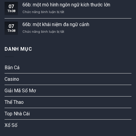
phóng
66b: một mô hình ngôn ngữ kích thước lớn
tỉ
07
sức
tham
Th08
66b:
Chức năng bình luận bị tắt
mạnh
số
một
của
và
mô
66b: một khái niệm đa ngữ cảnh
mô
ảnh
07
hình
hình
hưởng
Th08
66b:
Chức năng bình luận bị tắt
ngôn
ngôn
của
một
ngữ
ngữ
nó
khái
kích
66
niệm
thước
DANH MỤC
tỷ
đa
lớn
tham
ngữ
số
cảnh
Bắn Cá
Casino
Giải Mã Sổ Mơ
Thể Thao
Top Nhà Cái
Xổ Số