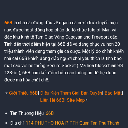
66B
là nhà cái đứng đầu về ngành cá cược trực tuyến hiện
nay, được hoạt động hợp pháp do tổ chức Isle of Man và
đặc khu kinh tế Tam Giác Vàng Cagayan and Freeport cấp.
Tính đến thời điểm hiện tại 66B đã và đang phục vụ hơn 20
triệu thành viên đang tham gia cá cược. Một lý do chính khiến
nhà cái 66B khiến đông đảo người chơi yêu thích là tính bảo
mật cao với hệ thống Secure Socket ( Mã hóa blockchian SS
128-bit), 66B cam kết đảm bảo các thông tin dữ liệu luôn
được mã hóa chặt chẽ.
⭐️
Giới Thiệu 66B
|
Điều Kiện Tham Gia
|
Bản Quyền
|
Bảo Mật
|
Liên Hệ 66B
|
Site Map
⭐️
Tên Thương Hiệu:
66B
Địa chỉ:
114 PHU THO HOA P. PTH Quan Tan Phu Thanh