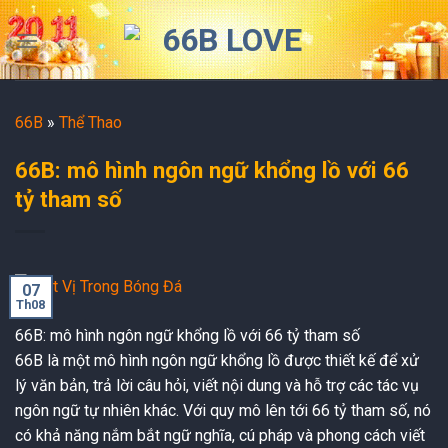
Skip
to
content
66B
»
Thể Thao
66B: mô hình ngôn ngữ khổng lồ với 66
tỷ tham số
07
Th08
66B: mô hình ngôn ngữ khổng lồ với 66 tỷ tham số
66B là một mô hình ngôn ngữ khổng lồ được thiết kế để xử
lý văn bản, trả lời câu hỏi, viết nội dung và hỗ trợ các tác vụ
ngôn ngữ tự nhiên khác. Với quy mô lên tới 66 tỷ tham số, nó
có khả năng nắm bắt ngữ nghĩa, cú pháp và phong cách viết