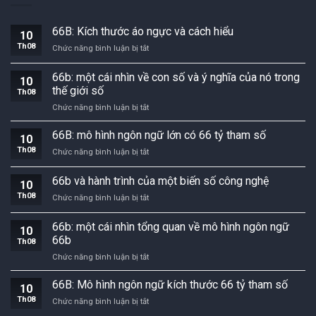
66B: Kích thước áo ngực và cách hiểu
10
Th08
66B:
Chức năng bình luận bị tắt
Kích
thước
66b: một cái nhìn về con số và ý nghĩa của nó trong
10
áo
thế giới số
Th08
ngực
66b:
Chức năng bình luận bị tắt
và
một
cách
cái
hiểu
66B: mô hình ngôn ngữ lớn có 66 tỷ tham số
10
nhìn
Th08
66B:
Chức năng bình luận bị tắt
về
mô
con
hình
66b và hành trình của một biến số công nghệ
số
10
ngôn
và
Th08
66b
Chức năng bình luận bị tắt
ngữ
ý
và
lớn
nghĩa
hành
có
66b: một cái nhìn tổng quan về mô hình ngôn ngữ
của
10
trình
66
66b
nó
Th08
của
tỷ
trong
66b:
Chức năng bình luận bị tắt
một
tham
thế
một
biến
số
giới
cái
số
66B: Mô hình ngôn ngữ kích thước 66 tỷ tham số
10
số
nhìn
công
Th08
66B:
Chức năng bình luận bị tắt
tổng
nghệ
Mô