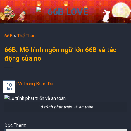
Skip
to
content
66B
»
Thể Thao
66B: Mô hình ngôn ngữ lớn 66B và tác
động của nó
10
Th08
Lộ trình phát triển và an toàn
Đọc Thêm: