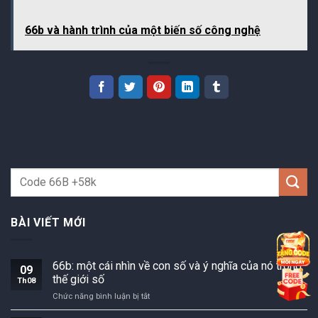
66b và hành trình của một biến số công nghệ
BÀI VIẾT MỚI
66b: một cái nhìn về con số và ý nghĩa của nó trong
09
thế giới số
Th08
66b:
Chức năng bình luận bị tắt
một