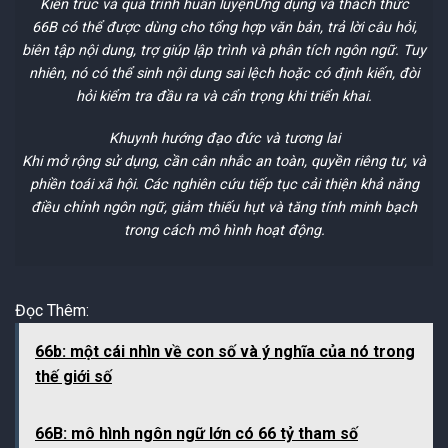
Kiến trúc và quá trình huấn luyện
Ứng dụng và thách thức
66B có thể được dùng cho tổng hợp văn bản, trả lời câu hỏi,
biên tập nội dung, trợ giúp lập trình và phân tích ngôn ngữ. Tuy
nhiên, nó có thể sinh nội dung sai lệch hoặc có định kiến, đòi
hỏi kiểm tra đầu ra và cẩn trọng khi triển khai.
Khuynh hướng đạo đức và tương lai
Khi mở rộng sử dụng, cần cân nhắc an toàn, quyền riêng tư, và
phiền toái xã hội. Các nghiên cứu tiếp tục cải thiện khả năng
điều chỉnh ngôn ngữ, giảm thiếu hụt và tăng tính minh bạch
trong cách mô hình hoạt động.
Đọc Thêm:
66b: một cái nhìn về con số và ý nghĩa của nó trong
thế giới số
66B: mô hình ngôn ngữ lớn có 66 tỷ tham số