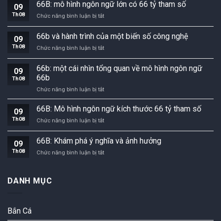
cái
66B: mô hình ngôn ngữ lớn có 66 tỷ tham số
09
nhìn
Th08
66B:
Chức năng bình luận bị tắt
về
mô
con
hình
66b và hành trình của một biến số công nghệ
số
09
ngôn
và
Th08
66b
Chức năng bình luận bị tắt
ngữ
ý
và
lớn
nghĩa
hành
có
66b: một cái nhìn tổng quan về mô hình ngôn ngữ
của
09
trình
66
66b
nó
Th08
của
tỷ
trong
66b:
Chức năng bình luận bị tắt
một
tham
thế
một
biến
số
giới
cái
số
66B: Mô hình ngôn ngữ kích thước 66 tỷ tham số
09
số
nhìn
công
Th08
66B:
Chức năng bình luận bị tắt
tổng
nghệ
Mô
quan
hình
66B: Khám phá ý nghĩa và ảnh hưởng
về
09
ngôn
mô
Th08
66B:
Chức năng bình luận bị tắt
ngữ
hình
Khám
kích
ngôn
phá
thước
ngữ
ý
66
DANH MỤC
66b
nghĩa
tỷ
và
tham
ảnh
số
Bắn Cá
hưởng