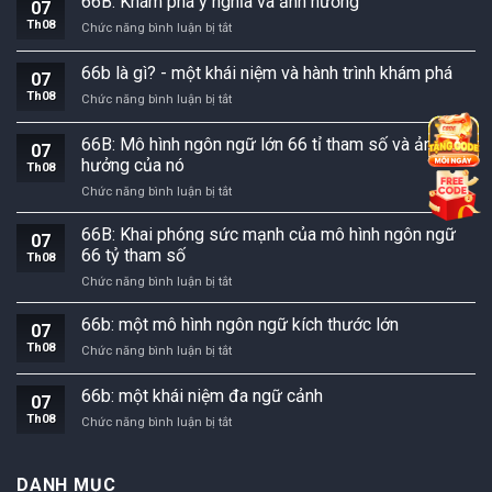
66B: Khám phá ý nghĩa và ảnh hưởng
07
Th08
66B:
Chức năng bình luận bị tắt
Khám
phá
66b là gì? - một khái niệm và hành trình khám phá
07
ý
Th08
66b
Chức năng bình luận bị tắt
nghĩa
là
và
gì?
ảnh
66B: Mô hình ngôn ngữ lớn 66 tỉ tham số và ảnh
07
-
hưởng
hưởng của nó
Th08
một
66B:
Chức năng bình luận bị tắt
khái
Mô
niệm
hình
và
66B: Khai phóng sức mạnh của mô hình ngôn ngữ
07
ngôn
hành
66 tỷ tham số
Th08
ngữ
trình
66B:
Chức năng bình luận bị tắt
lớn
khám
Khai
66
phá
phóng
66b: một mô hình ngôn ngữ kích thước lớn
tỉ
07
sức
tham
Th08
66b:
Chức năng bình luận bị tắt
mạnh
số
một
của
và
mô
66b: một khái niệm đa ngữ cảnh
mô
ảnh
07
hình
hình
hưởng
Th08
66b:
Chức năng bình luận bị tắt
ngôn
ngôn
của
một
ngữ
ngữ
nó
khái
kích
66
niệm
thước
DANH MỤC
tỷ