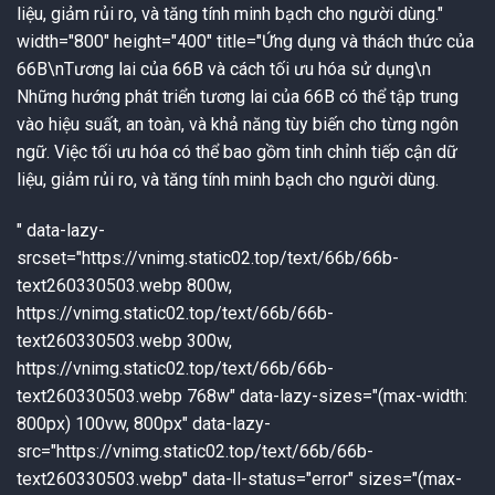
liệu, giảm rủi ro, và tăng tính minh bạch cho người dùng.
"
width="800" height="400" title="Ứng dụng và thách thức của
66B\n
Tương lai của 66B và cách tối ưu hóa sử dụng
\n
Những hướng phát triển tương lai của 66B có thể tập trung
vào hiệu suất, an toàn, và khả năng tùy biến cho từng ngôn
ngữ. Việc tối ưu hóa có thể bao gồm tinh chỉnh tiếp cận dữ
liệu, giảm rủi ro, và tăng tính minh bạch cho người dùng.
" data-lazy-
srcset="https://vnimg.static02.top/text/66b/66b-
text260330503.webp 800w,
https://vnimg.static02.top/text/66b/66b-
text260330503.webp 300w,
https://vnimg.static02.top/text/66b/66b-
text260330503.webp 768w" data-lazy-sizes="(max-width:
800px) 100vw, 800px" data-lazy-
src="https://vnimg.static02.top/text/66b/66b-
text260330503.webp" data-ll-status="error" sizes="(max-