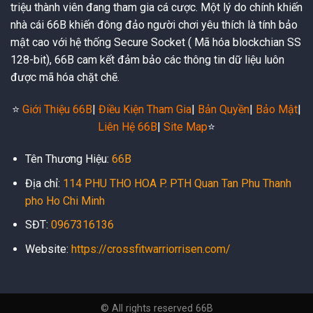
triệu thành viên đang tham gia cá cược. Một lý do chính khiến
nhà cái 66B khiến đông đảo người chơi yêu thích là tính bảo
mật cao với hệ thống Secure Socket ( Mã hóa blockchian SS
128-bit), 66B cam kết đảm bảo các thông tin dữ liệu luôn
được mã hóa chặt chẽ.
⭐️
Giới Thiệu 66B
|
Điều Kiện Tham Gia
|
Bản Quyền
|
Bảo Mật
|
Liên Hệ 66B
|
Site Map
⭐️
Tên Thương Hiệu:
66B
Địa chỉ:
114 PHU THO HOA P. PTH Quan Tan Phu Thanh
pho Ho Chi Minh
SĐT:
0967316136
Website:
https://crossfitwarriorrisen.com/
© All rights reserved 66B