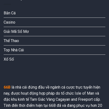
đa
lớn
tham
ngữ
số
cảnh
Bắn Cá
Casino
Giải Mã Sổ Mơ
Thể Thao
Top Nhà Cái
Xổ Số
66B
là nhà cái đứng đầu về ngành cá cược trực tuyến hiện
nay, được hoạt động hợp pháp do tổ chức Isle of Man và
đặc khu kinh tế Tam Giác Vàng Cagayan and Freeport cấp.
Tính đến thời điểm hiện tại 66B đã và đang phục vụ hơn 20