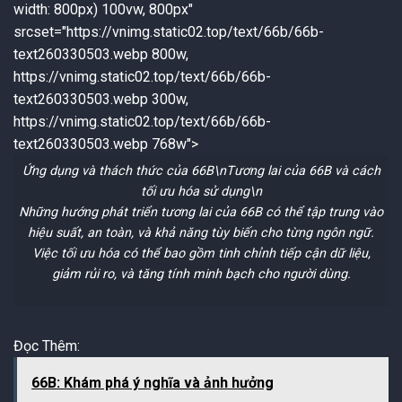
width: 800px) 100vw, 800px"
srcset="https://vnimg.static02.top/text/66b/66b-
text260330503.webp 800w,
https://vnimg.static02.top/text/66b/66b-
text260330503.webp 300w,
https://vnimg.static02.top/text/66b/66b-
text260330503.webp 768w">
Ứng dụng và thách thức của 66B\n
Tương lai của 66B và cách
tối ưu hóa sử dụng
\n
Những hướng phát triển tương lai của 66B có thể tập trung vào
hiệu suất, an toàn, và khả năng tùy biến cho từng ngôn ngữ.
Việc tối ưu hóa có thể bao gồm tinh chỉnh tiếp cận dữ liệu,
giảm rủi ro, và tăng tính minh bạch cho người dùng.
Đọc Thêm:
66B: Khám phá ý nghĩa và ảnh hưởng