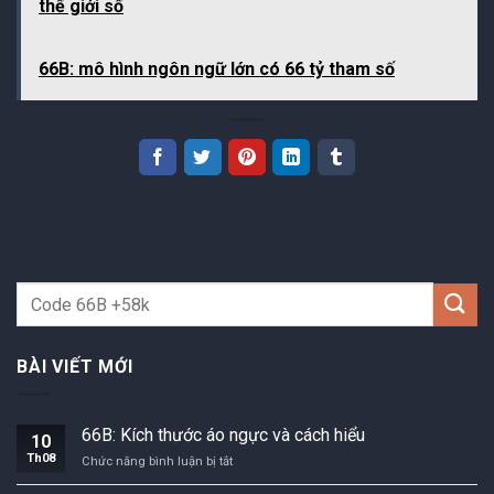
thế giới số
66B: mô hình ngôn ngữ lớn có 66 tỷ tham số
BÀI VIẾT MỚI
66B: Kích thước áo ngực và cách hiểu
10
Th08
66B:
Chức năng bình luận bị tắt
Kích