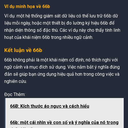
Ví dụ minh họa về 66b
Ví dụ: một hệ thống giám sát dữ liệu có thể lưu trữ 66b dữ
liệu mỗi ngày, hoặc một thiết bị đo lường ký hiệu 66b để
nhận diện thông số đặc thù. Các ví dụ này cho thấy tính linh
hoạt của khái niệm 66b trong nhiều ngữ cảnh.
Kết luận về 66b
66b không phải là một khái niệm cố định; nó thích nghi với
ngữ cảnh và mục đích sử dụng. Việc nắm bắt ý nghĩa đúng
đắn sẽ giúp bạn ứng dụng hiệu quả hơn trong công việc và
nghiên cứu.
Đọc Thêm:
66B: Kích thước áo ngực và cách hiểu
66b: một cái nhìn về con số và ý nghĩa của nó trong