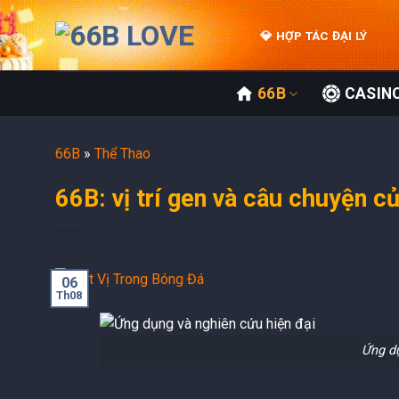
Skip
to
💎 HỢP TÁC ĐẠI LÝ
content
66B
CASIN
66B
»
Thể Thao
66B: vị trí gen và câu chuyện c
06
Th08
Ứng dụ